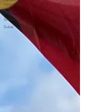
Umgebung
Ostesee
Spanien
Dubai