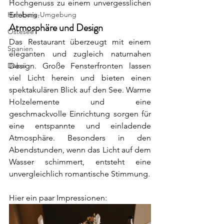
Hochgenuss zu einem unvergesslichen 
Hamburg-Umgebung
Erlebnis.
Atmosphäre und Design
Ostesee
Das Restaurant überzeugt mit einem 
Spanien
eleganten und zugleich naturnahen 
Dubai
Design. Große Fensterfronten lassen 
viel Licht herein und bieten einen 
spektakulären Blick auf den See. Warme 
Holzelemente und eine 
geschmackvolle Einrichtung sorgen für 
eine entspannte und einladende 
Atmosphäre. Besonders in den 
Abendstunden, wenn das Licht auf dem 
Wasser schimmert, entsteht eine 
unvergleichlich romantische Stimmung.
Hier ein paar Impressionen: