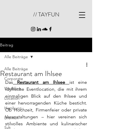
// TAYFUN
Beitrag
Alle Beiträge
Alle Beiträge
Restaurant am Ihlsee
Corporate
Das
Restaurant am Ihlsee
ist eine 
Wedding
idyllische Eventlocation, die mit ihrem 
einmaligen Blick auf den Ihlsee und 
Location
einer hervorragenden Küche besticht. 
Hamburg
Ob Hochzeit, Firmenfeier oder private 
Veranstaltungen – hier vereinen sich 
Bremen
stilvolles Ambiente und kulinarischer 
Sylt