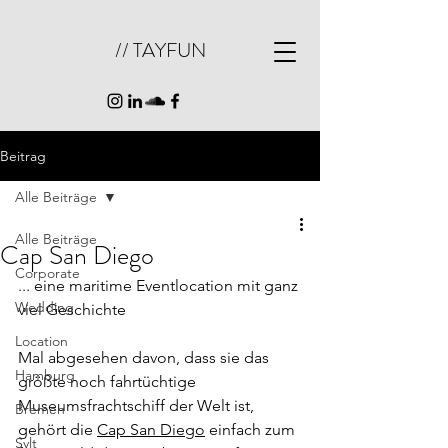
// TAYFUN
Beitrag
Alle Beiträge
Alle Beiträge
Cap San Diego
Corporate
... eine maritime Eventlocation mit ganz 
Wedding
viel Geschichte
Location
Mal abgesehen davon, dass sie das 
Hamburg
größte noch fahrtüchtige 
Museumsfrachtschiff der Welt ist, 
Bremen
gehört die 
Cap San Diego
 einfach zum 
Sylt