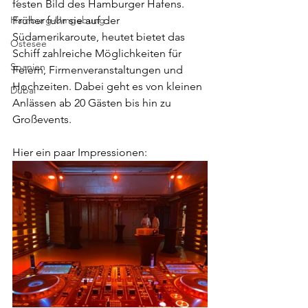
festen Bild des Hamburger Hafens. 
Hamburg-Umgebung
Früher fuhr sie auf der 
Südamerikaroute, heutet bietet das 
Ostesee
Schiff zahlreiche Möglichkeiten für 
Spanien
Feiern, Firmenveranstaltungen und 
Hochzeiten. Dabei geht es von kleinen 
Dubai
Anlässen ab 20 Gästen bis hin zu 
Großevents.
Hier ein paar Impressionen: