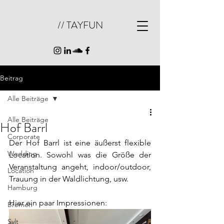
// TAYFUN
Beitrag
Alle Beiträge
Alle Beiträge
Hof Barrl
Corporate
Der Hof Barrl ist eine äußerst flexible 
Wedding
Location. Sowohl was die Größe der 
Veranstaltung angeht, indoor/outdoor, 
Location
Trauung in der Waldlichtung, usw. 
Hamburg
Hier ein paar Impressionen:
Bremen
Sylt