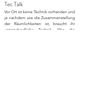
Tec Talk
Vor Ort ist keine Technik vorhanden und 
je nachdem wie die Zusammenstellung 
der Räumlichkeiten ist, braucht ihr 
unterschiedliche Technik. Was die 
Lautstärke angeht, stört man nur die 
Gäste im Haus selber und eine 
Nebelmaschine kann auch verwendet 
werden.
Wedding
Corporate
Location
Alle ansehen
Aktuelle Beiträge