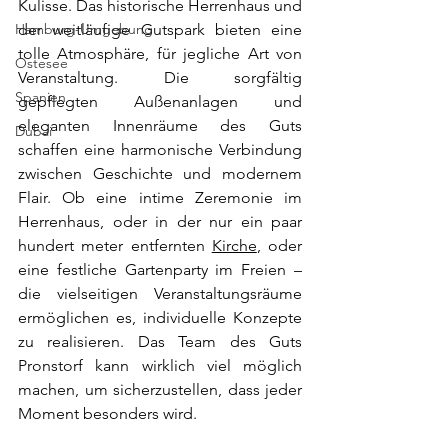
Kulisse. Das historische Herrenhaus und 
Hamburg-Umgebung
der weitläufige Gutspark bieten eine 
tolle Atmosphäre, für jegliche Art von 
Ostesee
Veranstaltung. Die sorgfältig 
Spanien
gepflegten Außenanlagen und 
eleganten Innenräume des Guts 
Dubai
schaffen eine harmonische Verbindung 
zwischen Geschichte und modernem 
Flair. Ob eine intime Zeremonie im 
Herrenhaus, oder in der nur ein paar 
hundert meter entfernten 
Kirche
, oder 
eine festliche Gartenparty im Freien – 
die vielseitigen Veranstaltungsräume 
ermöglichen es, individuelle Konzepte 
zu realisieren. Das Team des Guts 
Pronstorf kann wirklich viel möglich 
machen, um sicherzustellen, dass jeder 
Moment besonders wird.