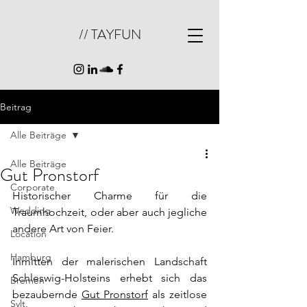
// TAYFUN
Beitrag
Alle Beiträge
Alle Beiträge
Gut Pronstorf
Corporate
Historischer Charme für die 
Wedding
Traumhochzeit, oder aber auch jegliche 
andere Art von Feier.
Location
Hamburg
Inmitten der malerischen Landschaft 
Schleswig-Holsteins erhebt sich das 
Bremen
bezaubernde 
Gut Pronstorf
 als zeitlose 
Sylt