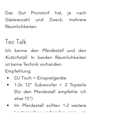
Das Gut Pronstorf hat, je nach 
Gästeanzahl und Zweck, mehrere 
Räumlichkeiten. 
Tec Talk
Ich kenne den 
Pferdestall
 und den 
Kutschstall
. In beiden Räumlichkeiten 
ist keine Technik vorhanden. 
Empfehlung:
DJ Tisch + Einspielgeräte
1-2x 12" Subwoofer + 2 Topteile 
(für den Pferdestall empfehle ich 
eher 15")
Im Pferdestall sollten 1-2 weitere 
Lautsprecher vorhanden sein um 
während des Essens und der 
Reden einen homogenen Klang zu 