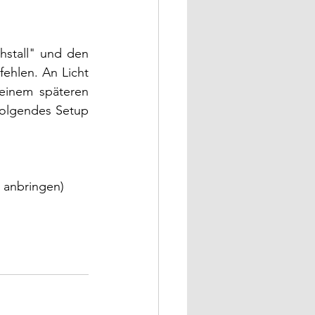
stall" und den 
hlen. An Licht 
einem späteren 
folgendes Setup 
h anbringen)