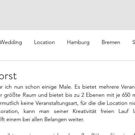
Wedding
Location
Hamburg
Bremen
S
stesee
Spanien
Dubai
orst
r ich nun schon einige Male. Es bietet mehrere Verans
er größte Raum und bietet bis zu 2 Ebenen mit je 650 m²
mutlich keine Veranstaltungsart, für die die Location nic
ration, kann man seiner Kreativität freien Lauf l
lft einem bei allen Belangen weiter.