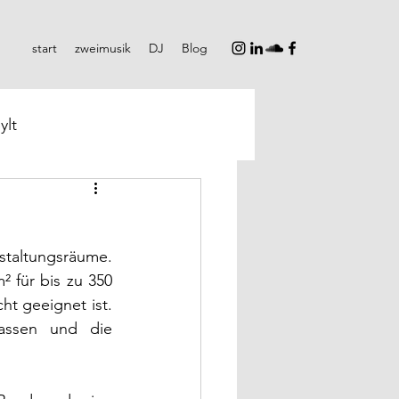
start
zweimusik
DJ
Blog
ylt
taltungsräume. 
 für bis zu 350 
ht geeignet ist. 
assen und die 