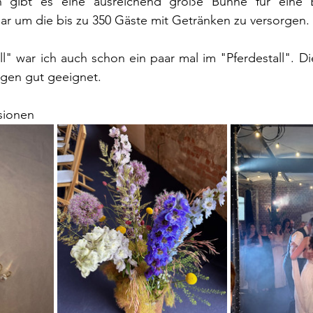
 gibt es eine ausreichend große Bühne für eine 
ar um die bis zu 350 Gäste mit Getränken zu versorgen.
 war ich auch schon ein paar mal im "Pferdestall". Dies
ngen gut geeignet.
sionen